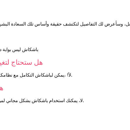
فعل، وسأعرض لك التفاصيل لتكتشف حقيقة وأساس تلك السعادة البشرية
باشكاش ليس بوابة دف
هل ستحتاج لتغي
لأ! ،يمكن لباشكاش التكامل مع نظامكالخاص المتبع حاليا فهو لا يظهر أى علامة تجارية خاصة به على نظامك.
هل
لا، يمكنك استخدام باشكاش بشكل مجاني لمؤسستك والتأكد تماماً من فعاليته لزيادة مبيعاتك والحفاظ على أموالك.