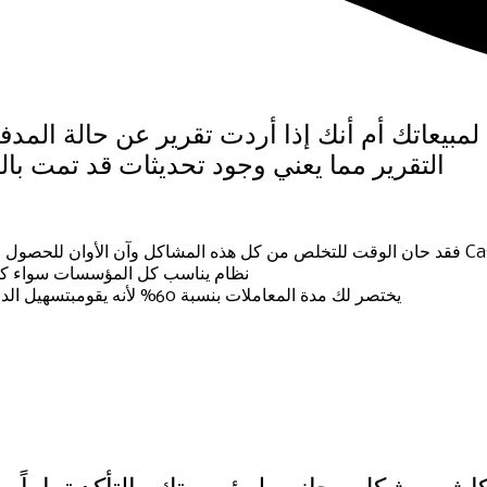
مبيعاتك أم أنك إذا أردت تقرير عن حالة المد
التقرير مما يعني وجود تحديثات قد تمت با
ع التعاملات بدون استخدام النقود Cashless
نظام يناسب كل المؤسسات سواء كانت 
يختصر لك مدة المعاملات بنسبة 60% لأنه يقومبتسهيل الدفع والاسترداد للعملاء مما يؤثر بشكل ايجابي على تجربة عملائك