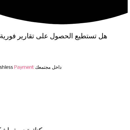
هل تستطيع الحصول على تقارير فورية ل
داخل مجتمعك
Payment
فقد حان الوقت للتخلص من كل هذه المشاكل وآن الأوان للحصول على نظام متكامل لتيسير جمي