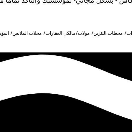
اش - بشكل مجاني- لمؤسستك والتأكد تماماً من 
 محطات البنزين/ مولات/مالكي العقارات/ محلات الملابس/ المؤسسا