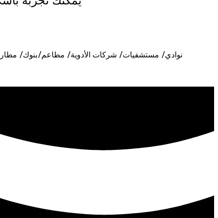
يمكنك تجربة باشك
نوادي/ مستشفيات/ شركات الأدوية/ مطاعم/بنوك/ مطارات/